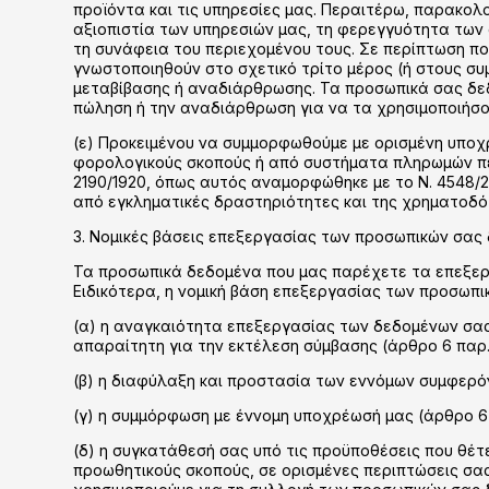
προϊόντα και τις υπηρεσίες μας. Περαιτέρω, παρακολ
αξιοπιστία των υπηρεσιών μας, τη φερεγγυότητα των
τη συνάφεια του περιεχομένου τους. Σε περίπτωση π
γνωστοποιηθούν στο σχετικό τρίτο μέρος (ή στους σ
μεταβίβασης ή αναδιάρθρωσης. Τα προσωπικά σας δεδ
πώληση ή την αναδιάρθρωση για να τα χρησιμοποιήσου
(ε) Προκειμένου να συμμορφωθούμε με ορισμένη υποχ
φορολογικούς σκοπούς ή από συστήματα πληρωμών πε
2190/1920, όπως αυτός αναμορφώθηκε με το Ν. 4548/2
από εγκληματικές δραστηριότητες και της χρηματοδότ
3. Νομικές βάσεις επεξεργασίας των προσωπικών σας
Τα προσωπικά δεδομένα που μας παρέχετε τα επεξεργ
Ειδικότερα, η νομική βάση επεξεργασίας των προσωπι
(α) η αναγκαιότητα επεξεργασίας των δεδομένων σας
απαραίτητη για την εκτέλεση σύμβασης (άρθρο 6 παρ. 
(β) η διαφύλαξη και προστασία των εννόμων συμφερόν
(γ) η συμμόρφωση με έννομη υποχρέωσή μας (άρθρο 6 π
(δ) η συγκατάθεσή σας υπό τις προϋποθέσεις που θέτε
προωθητικούς σκοπούς, σε ορισμένες περιπτώσεις σας