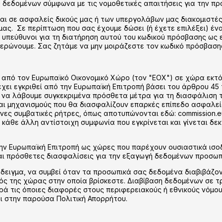
 δεδομένων σύμφωνα με τις νομοθετικές απαιτήσεις για την π
ι σε ασφαλείς δικούς μας ή των υπεργολάβων μας διακομιστές 
 μας. Σε περίπτωση που σας έχουμε δώσει (ή έχετε επιλέξει) έ
 υπεύθυνοι για τη διατήρηση αυτού του κωδικού πρόσβασης ως 
μερώνουμε. Σας ζητάμε να μην μοιράζεστε τον κωδικό πρόσβαση
πό τον Ευρωπαϊκό Οικονομικό Χώρο (τον "ΕΟΧ") σε χώρα εκτός
ει εγκριθεί από την Ευρωπαϊκή Επιτροπή βάσει του άρθρου 45 
ί να λάβουμε συγκεκριμένα πρόσθετα μέτρα για τη διασφάλιση
και μηχανισμούς που θα διασφαλίζουν επαρκές επίπεδο ασφαλεί
ς συμβατικές ρήτρες, όπως αποτυπώνονται εδώ: commission.europ
και κάθε άλλη αντίστοιχη συμφωνία που εγκρίνεται και γίνεται 
την Ευρωπαϊκή Επιτροπή ως χώρες που παρέχουν ουσιαστικά ισ
ται πρόσθετες διασφαλίσεις για την εξαγωγή δεδομένων προσωπ
ράδειγμα, να συμβεί όταν τα προσωπικά σας δεδομένα διαβιβάζ
ός της χώρας στην οποία βρίσκεστε. Διαβίβαση δεδομένων σε τ
αρά τις όποιες διαφορές στους περιφερειακούς ή εθνικούς νόμο
 στην παρούσα Πολιτική Απορρήτου.