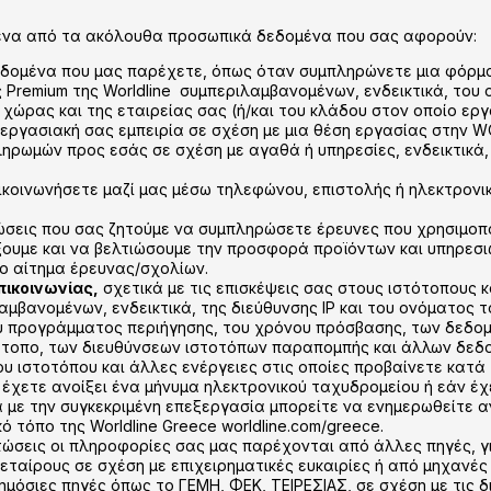
ένα από τα ακόλουθα προσωπικά δεδομένα που σας αφορούν:
δομένα που μας παρέχετε, όπως όταν συμπληρώνετε μια φόρμα
ες Premium της Worldline συμπεριλαμβανομένων, ενδεικτικά, του
χώρας και της εταιρείας σας (ή/και του κλάδου στον οποίο ερ
 εργασιακή σας εμπειρία σε σχέση με μια θέση εργασίας στην W
ρωμών προς εσάς σε σχέση με αγαθά ή υπηρεσίες, ενδεικτικά, 
ικοινωνήσετε μαζί μας μέσω τηλεφώνου, επιστολής ή ηλεκτρονι
τώσεις που σας ζητούμε να συμπληρώσετε έρευνες που χρησιμοπ
ουμε και να βελτιώσουμε την προσφορά προϊόντων και υπηρεσιώ
 αίτημα έρευνας/σχολίων.
πικοινωνίας,
σχετικά με τις επισκέψεις σας στους ιστότοπους 
βανομένων, ενδεικτικά, της διεύθυνσης IP και του ονόματος τ
υ προγράμματος περιήγησης, του χρόνου πρόσβασης, των δεδομ
ότοπο, των διευθύνσεων ιστοτόπων παραπομπής και άλλων δεδο
ου ιστοτόπου και άλλες ενέργειες στις οποίες προβαίνετε κατά 
 έχετε ανοίξει ένα μήνυμα ηλεκτρονικού ταχυδρομείου ή εάν έχ
ά με την συγκεκριμένη επεξεργασία μπορείτε να ενημερωθείτε 
ό τόπο της Worldline Greece worldline.com/greece.
ώσεις οι πληροφορίες σας μας παρέχονται από άλλες πηγές, γ
 εταίρους σε σχέση με επιχειρηματικές ευκαιρίες ή από μηχανέ
δημόσιες πηγές όπως το ΓΕΜΗ, ΦΕΚ, ΤΕΙΡΕΣΙΑΣ, σε σχέση με τις 