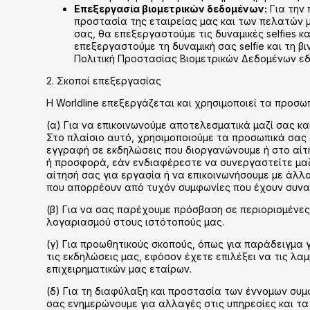
Επεξεργασία βιομετρικών δεδομένων:
Για την 
προστασία της εταιρείας μας και των πελατών 
σας, θα επεξεργαστούμε τις δυναμικές selfies κ
επεξεργαστούμε τη δυναμική σας selfie και τη 
Πολιτική Προστασίας Βιομετρικών Δεδομένων εδώ: w
2. Σκοποί επεξεργασίας
Η Worldline επεξεργάζεται και χρησιμοποιεί τα προσ
(α) Για να επικοινωνούμε αποτελεσματικά μαζί σας κ
Στο πλαίσιο αυτό, χρησιμοποιούμε τα προσωπικά σας 
εγγραφή σε εκδηλώσεις που διοργανώνουμε ή στο αίτ
ή προσφορά, εάν ενδιαφέρεστε να συνεργαστείτε μαζ
αίτησή σας για εργασία ή να επικοινωνήσουμε με άλλ
που απορρέουν από τυχόν συμφωνίες που έχουν συνα
(β) Για να σας παρέχουμε πρόσβαση σε περιορισμένες
λογαριασμού στους ιστότοπούς μας.
(γ) Για προωθητικούς σκοπούς, όπως για παράδειγμα 
τις εκδηλώσεις μας, εφόσον έχετε επιλέξει να τις λα
επιχειρηματικών μας εταίρων.
(δ) Για τη διαφύλαξη και προστασία των έννομων συ
σας ενημερώνουμε για αλλαγές στις υπηρεσίες και τ