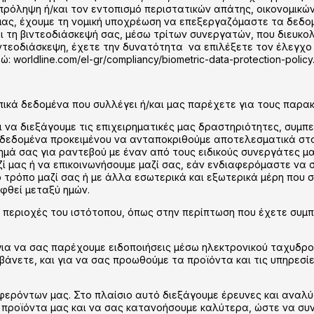
πρόληψη ή/και τον εντοπισμό περιστατικών απάτης, οικονομικών
μας, έχουμε τη νομική υποχρέωση να επεξεργαζόμαστε τα δεδ
αι τη βιντεοδιάσκεψή σας, μέσω τρίτων συνεργατών, που διευκο
βιντεοδιάσκεψη, έχετε την δυνατότητα να επιλέξετε τον έλεγχ
orldline.com/el-gr/compliancy/biometric-data-protection-policy.
ωπικά δεδομένα που συλλέγει ή/και μας παρέχετε για τους παρα
αι να διεξάγουμε τις επιχειρηματικές μας δραστηριότητες, συ
δεδομένα προκειμένου να ανταποκριθούμε αποτελεσματικά στο 
ημά σας για ραντεβού με έναν από τους ειδικούς συνεργάτες μ
ί μας ή να επικοινωνήσουμε μαζί σας, εάν ενδιαφερόμαστε να 
ο τρόπο μαζί σας ή με άλλα εσωτερικά και εξωτερικά μέρη που
φθεί μεταξύ ημών.
 περιοχές του ιστότοπου, όπως στην περίπτωση που έχετε συμπλ
για να σας παρέχουμε ειδοποιήσεις μέσω ηλεκτρονικού ταχυδρο
μβάνετε, και για να σας προωθούμε τα προϊόντα και τις υπηρεσί
μφερόντων μας. Στο πλαίσιο αυτό διεξάγουμε έρευνες και αναλ
α προϊόντα μας και να σας κατανοήσουμε καλύτερα, ώστε να συ