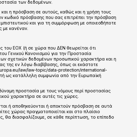
ροστασία των δεδομένων.
και η πρόσβαση σε αυτούς, καθώς και η χρήση τους
ναν κωδικό πρόσβασης που σας επιτρέπει την πρόσβαση
εμπιστευτικού και για τη συμμόρφωση με οποιεσδήποτε
ς με κανέναν.
 του ΕΟΧ (ή σε χώρα που ΔΕΝ θεωρείται ότι
του Γενικού Κανονισμού για την Προστασία
 των σχετικών δεδομένων προσωπικού χαρακτήρα και η
ας της εν λόγω διαβίβασης, όπως οι εκάστοτε
a.eu/law/law-topic/data-protection/international-
δεκτή ως κατάλληλη συμφωνία από την Ευρωπαϊκή
οδύναμη προστασία με τους νόμους περί προστασίας
ικού χαρακτήρα σε αυτές τις χώρες.
ονται ή αποθηκεύονται ή αποκτούν πρόσβαση σε αυτά
ρίτες χώρας πραγματοποιείται και στο πλαίσιο
υς, θα διασφαλίζουμε, σε κάθε περίπτωση, το επίπεδο