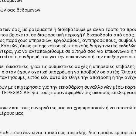
δεδομένων.
ικών σας δεδομένων
μάτων σας, μοιραζόμαστε ή διαβιβάζουμε με άλλο τρόπο τα προ
που βρίσκεται σε διαφορετική περιοχή ή δικαιοδοσία από εσάς.
ως παρόχους υπηρεσιών, εργολάβους, αντιπροσώπους, συμβούλου
ς Καρτών, όπως επίσης και σε εξωτερικούς διοργανωτές εκδηλώσ
ότερα, για να ανταποκριθούμε σε αίτημά σας για επικοινωνία ή
είται η συνδρομή του για την επικοινωνία ή την επεξεργασία τ
ε δικαστικές ή/και τις ρυθμιστικές αρχές ή υπηρεσίες επιβολής
ή όταν έχουν σχετική υποχρέωση να προβούν σε αυτές. Όπου επ
απαντήσουμε, εκτός εάν αυτό θα έθιγε την αποτροπή ή την ανί
ων με επιχειρήσεις για την εκκαθάριση συναλλαγών μέσω καρτώ
την ΤΕΙΡΕΣΙΑΣ Α.Ε. για τους προαναφερθέντες σκοπούς επεξεργασ
εσιών και τους συνεργάτες μας να χρησιμοποιούν ή να αποκαλ
μέρους μας.
αδικτύου δεν είναι απολύτως ασφαλής. Διατηρούμε εμπορικά ε