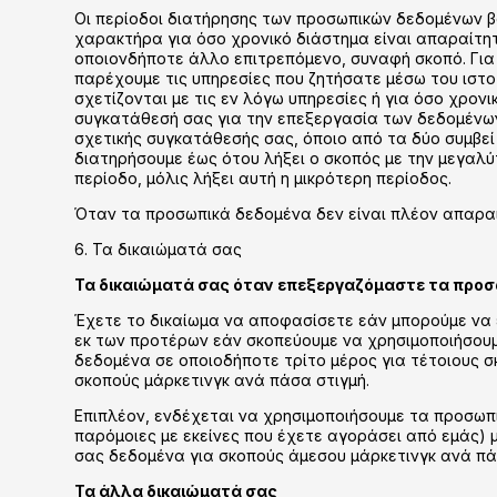
Οι περίοδοι διατήρησης των προσωπικών δεδομένων βα
χαρακτήρα για όσο χρονικό διάστημα είναι απαραίτητ
οποιονδήποτε άλλο επιτρεπόμενο, συναφή σκοπό. Για
παρέχουμε τις υπηρεσίες που ζητήσατε μέσω του ιστο
σχετίζονται με τις εν λόγω υπηρεσίες ή για όσο χρον
συγκατάθεσή σας για την επεξεργασία των δεδομένω
σχετικής συγκατάθεσής σας, όποιο από τα δύο συμβεί
διατηρήσουμε έως ότου λήξει ο σκοπός με την μεγαλύ
περίοδο, μόλις λήξει αυτή η μικρότερη περίοδος.
Όταν τα προσωπικά δεδομένα δεν είναι πλέον απαρα
6. Τα δικαιώματά σας
Τα δικαιώματά σας όταν επεξεργαζόμαστε τα προσ
Έχετε το δικαίωμα να αποφασίσετε εάν μπορούμε να 
εκ των προτέρων εάν σκοπεύουμε να χρησιμοποιήσου
δεδομένα σε οποιοδήποτε τρίτο μέρος για τέτοιους 
σκοπούς μάρκετινγκ ανά πάσα στιγμή.
Επιπλέον, ενδέχεται να χρησιμοποιήσουμε τα προσωπι
παρόμοιες με εκείνες που έχετε αγοράσει από εμάς)
σας δεδομένα για σκοπούς άμεσου μάρκετινγκ ανά πά
Τα άλλα δικαιώματά σας