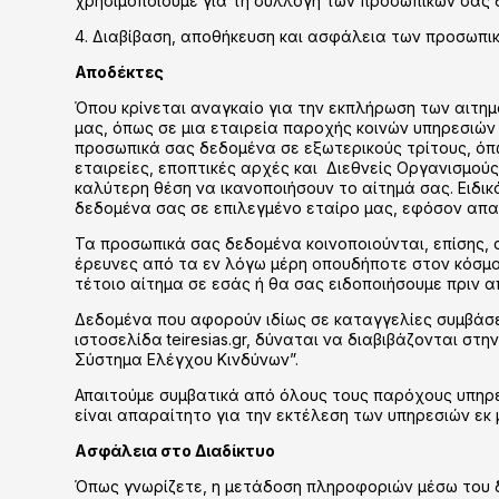
χρησιμοποιούμε για τη συλλογή των προσωπικών σας 
4. Διαβίβαση, αποθήκευση και ασφάλεια των προσωπ
Αποδέκτες
Όπου κρίνεται αναγκαίο για την εκπλήρωση των αιτη
μας, όπως σε μια εταιρεία παροχής κοινών υπηρεσιών 
προσωπικά σας δεδομένα σε εξωτερικούς τρίτους, όπ
εταιρείες, εποπτικές αρχές και Διεθνείς Οργανισμού
καλύτερη θέση να ικανοποιήσουν το αίτημά σας. Ειδικ
δεδομένα σας σε επιλεγμένο εταίρο μας, εφόσον απαιτ
Τα προσωπικά σας δεδομένα κοινοποιούνται, επίσης, σ
έρευνες από τα εν λόγω μέρη οπουδήποτε στον κόσμο 
τέτοιο αίτημα σε εσάς ή θα σας ειδοποιήσουμε πριν 
Δεδομένα που αφορούν ιδίως σε καταγγελίες συμβάσε
ιστοσελίδα teiresias.gr, δύναται να διαβιβάζονται σ
Σύστημα Ελέγχου Κινδύνων”.
Απαιτούμε συμβατικά από όλους τους παρόχους υπηρ
είναι απαραίτητο για την εκτέλεση των υπηρεσιών εκ 
Ασφάλεια στο Διαδίκτυο
Όπως γνωρίζετε, η μετάδοση πληροφοριών μέσω του δι