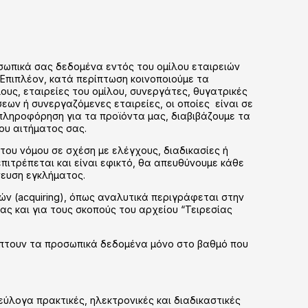
σωπικά σας δεδομένα εντός του ομίλου εταιρειών
 Επιπλέον, κατά περίπτωση κοινοποιούμε τα
ς, εταιρείες του ομίλου, συνεργάτες, θυγατρικές
εων ή συνεργαζόμενες εταιρείες, οι οποίες είναι σε
 πληροφόρηση για τα προϊόντα μας, διαβιβάζουμε τα
ου αιτήματος σας.
 του νόμου σε σχέση με ελέγχους, διαδικασίες ή
ιτρέπεται και είναι εφικτό, θα απευθύνουμε κάθε
χνευση εγκλήματος.
ν (acquiring), όπως αναλυτικά περιγράφεται στην
ίας και για τους σκοπούς του αρχείου “Τειρεσίας
ύπτουν τα προσωπικά δεδομένα μόνο στο βαθμό που
ύλογα πρακτικές, ηλεκτρονικές και διαδικαστικές