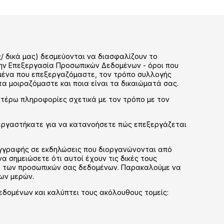
άς/ δικά μας) δεσμεύονται να διασφαλίζουν το
την Επεξεργασία Προσωπικών Δεδομένων - όροι που
δομένα που επεξεργαζόμαστε, τον τρόπο συλλογής
τα μοιραζόμαστε και ποια είναι τα δικαιώματά σας.
αιτέρω πληροφορίες σχετικά με τον τρόπο με τον
νεργαστήκατε για να κατανοήσετε πώς επεξεργάζεται
εγγραφής σε εκδηλώσεις που διοργανώνονται από
 σημειώσετε ότι αυτοί έχουν τις δικές τους
σία των προσωπικών σας δεδομένων. Παρακαλούμε να
των μερών.
δομένων και καλύπτει τους ακόλουθους τομείς: