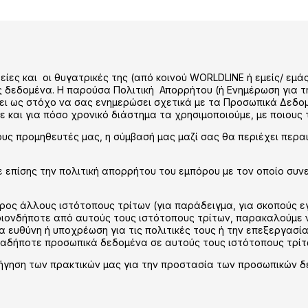
ιρείες και οι θυγατρικές της (από κοινού WORLDLINE ή εμείς/ εμ
ας δεδομένα. Η παρούσα Πολιτική Απορρήτου (ή Ενημέρωση για 
έχει ως στόχο να σας ενημερώσει σχετικά με τα Προσωπικά Δε
ε και για πόσο χρονικό διάστημα τα χρησιμοποιούμε, με ποιους 
ους προμηθευτές μας, η σύμβασή μας μαζί σας θα περιέχει περ
ε επίσης την πολιτική απορρήτου του εμπόρου με τον οποίο συ
προς άλλους ιστότοπους τρίτων (για παράδειγμα, για σκοπούς 
ιονδήποτε από αυτούς τους ιστότοπους τρίτων, παρακαλούμε να
ία ευθύνη ή υποχρέωση για τις πολιτικές τους ή την επεξεργα
οιαδήποτε προσωπικά δεδομένα σε αυτούς τους ιστότοπους τρί
γηση των πρακτικών μας για την προστασία των προσωπικών δε