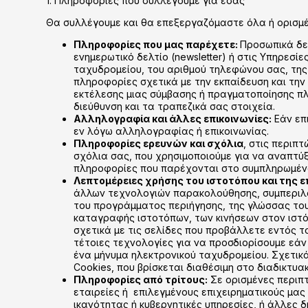
1. Πληροφορίες που συλλέγουμε για εσάς
Θα συλλέγουμε και θα επεξεργαζόμαστε όλα ή ορισμ
Πληροφορίες που μας παρέχετε:
Προσωπικά δε
ενημερωτικό δελτίο (newsletter) ή στις Υπηρεσί
ταχυδρομείου, του αριθμού τηλεφώνου σας, της 
πληροφορίες σχετικά με την εκπαίδευση και την
εκτέλεσης μιας σύμβασης ή πραγματοποίησης πλη
διεύθυνση και τα τραπεζικά σας στοιχεία.
Αλληλογραφία και άλλες επικοινωνίες:
Eάν επ
εν λόγω αλληλογραφίας ή επικοινωνίας.
Πληροφορίες ερευνών και σχόλια
, στις περιπ
σχόλια σας, που χρησιμοποιούμε για να αναπτύξ
πληροφορίες που παρέχονται στο συμπληρωμένο
Λεπτομέρειες χρήσης του ιστοτόπου και της ε
άλλων τεχνολογιών παρακολούθησης, συμπεριλαμ
του προγράμματος περιήγησης, της γλώσσας το
καταγραφής ιστοτόπων, των κινήσεων στον ιστ
σχετικά με τις σελίδες που προβάλλετε εντός τ
τέτοιες τεχνολογίες για να προσδιορίσουμε εάν
ένα μήνυμα ηλεκτρονικού ταχυδρομείου. Σχετικ
Cookies, που βρίσκεται διαθέσιμη στο διαδικτυακ
Πληροφορίες από τρίτους:
Σε ορισμένες περιπτ
εταιρείες ή επιλεγμένους επιχειρηματικούς μας
ικανότητας ή κυβερνητικές υπηρεσίες, ή άλλες 