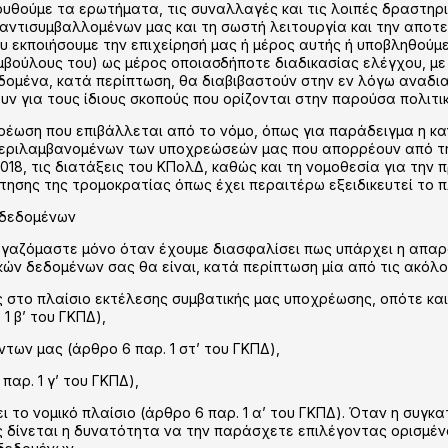
ουθούμε τα ερωτήματα, τις συναλλαγές και τις λοιπές δραστηρ
 αντισυμβαλλομένων μας και τη σωστή λειτουργία και την απο
ου εκποιήσουμε την επιχείρησή μας ή μέρος αυτής ή υποβληθού
υμβούλους του) ως μέρος οποιασδήποτε διαδικασίας ελέγχου, μ
ομένα, κατά περίπτωση, θα διαβιβαστούν στην εν λόγω αναδια
ν για τους ίδιους σκοπούς που ορίζονται στην παρούσα πολιτικ
ρέωση που επιβάλλεται από το νόμο, όπως για παράδειγμα η κα
ριλαμβανομένων των υποχρεώσεών μας που απορρέουν από την 
018, τις διατάξεις του ΚΠολΔ, καθώς και τη νομοθεσία για την
ησης της τρομοκρατίας όπως έχει περαιτέρω εξειδικευτεί το πλ
 δεδομένων
αζόμαστε μόνο όταν έχουμε διασφαλίσει πως υπάρχει η απαρα
κών δεδομένων σας θα είναι, κατά περίπτωση μία από τις ακόλο
 στο πλαίσιο εκτέλεσης συμβατικής μας υποχρέωσης, οπότε και
1 β’ του ΓΚΠΔ),
των μας (άρθρο 6 παρ. 1 στ’ του ΓΚΠΔ),
αρ. 1 γ’ του ΓΚΠΔ),
ι το νομικό πλαίσιο (άρθρο 6 παρ. 1 α’ του ΓΚΠΔ). Όταν η συγκ
 δίνεται η δυνατότητα να την παράσχετε επιλέγοντας ορισμέν