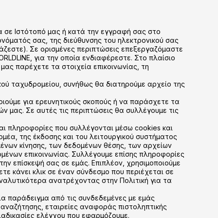
 σε Ιστότοπό μας ή κατά την εγγραφή σας στο
 ονόματός σας, της διεύθυνσης του ηλεκτρονικού σας
γάζεστε). Σε ορισμένες περιπτώσεις επεξεργαζόμαστε
ORLDLINE, για την οποία ενδιαφέρεστε. Στο πλαίσιο
μας παρέχετε τα στοιχεία επικοινωνίας, τη
κού ταχυδρομείου, συνήθως θα διατηρούμε αρχείο της
οιούμε για ερευνητικούς σκοπούς ή να παράσχετε τα
ν μας. Σε αυτές τις περιπτώσεις θα συλλέγουμε τις
και πληροφορίες που συλλέγονται μέσω cookies και
ομέα, της έκδοσης και του λειτουργικού συστήματος
ένων κίνησης, των δεδομένων θέσης, των αρχείων
μένων επικοινωνίας. Συλλέγουμε επίσης πληροφορίες
την επίσκεψή σας σε εμάς. Επιπλέον, χρησιμοποιούμε
ετε κάνει κλικ σε έναν σύνδεσμο που περιέχεται σε
αναλυτικότερα ανατρέχοντας στην Πολιτική για τα
ια παράδειγμα από τις συνδεδεμένες με εμάς
ς αναζήτησης, εταιρείες αναφοράς πιστοληπτικής
διαδικασίες ελέγχου που εφαρμόζουμε.