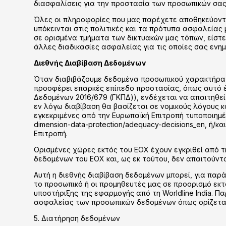
διασφαλίσεις για την προστασία των προσωπικών σας
Όλες οι πληροφορίες που μας παρέχετε αποθηκεύοντα
υπόκεινται στις πολιτικές και τα πρότυπα ασφαλείας
σε ορισμένα τμήματα των δικτυακών μας τόπων, είστε
άλλες διαδικασίες ασφαλείας για τις οποίες σας ενη
Διεθνής Διαβίβαση Δεδομένων
Όταν διαβιβάζουμε δεδομένα προσωπικού χαρακτήρα α
προσφέρει επαρκές επίπεδο προστασίας, όπως αυτό έχ
Δεδομένων 2016/679 (ΓΚΠΔ)), ενδέχεται να απαιτηθε
εν λόγω διαβίβαση θα βασίζεται σε νομικούς λόγους 
εγκεκριμένες από την Ευρωπαϊκή Επιτροπή τυποποιημένε
dimension-data-protection/adequacy-decisions_en, ή/
Επιτροπή.
Ορισμένες χώρες εκτός του ΕΟΧ έχουν εγκριθεί από 
δεδομένων του ΕΟΧ και, ως εκ τούτου, δεν απαιτούν
Αυτή η διεθνής διαβίβαση δεδομένων μπορεί, για πα
το προσωπικό ή οι προμηθευτές μας σε προορισμό εκτ
υποστήριξης της εφαρμογής από τη Worldline India. Π
ασφαλείας των προσωπικών δεδομένων όπως ορίζεται
5. Διατήρηση δεδομένων