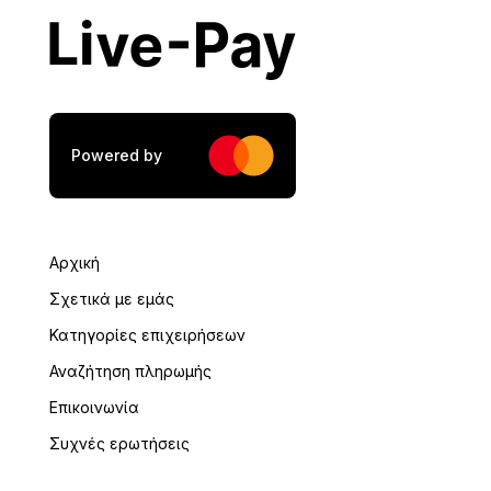
Η διαγραφή ενός προφίλ μπορεί να
πραγματοποιηθεί μόνο σε περίπτωση που
δεν υπάρχουν καταγεγραμμένες
συναλλαγές μέσω του Live-Pay.
Διαφορετικά, το προφίλ του χρήστη
μπορεί να προχωρήσει σε ανενεργή
κατάσταση και αφαίρεση από σχετικές
Powered by
λίστες επικοινωνίας.
Αρχική
Σχετικά με εμάς
Κατηγορίες επιχειρήσεων
Αναζήτηση πληρωμής
Επικοινωνία
Συχνές ερωτήσεις