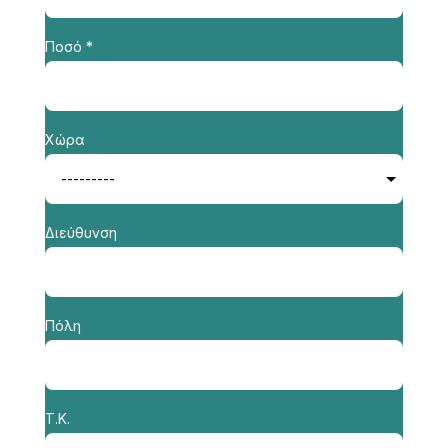
Ποσό *
Χώρα
Διεύθυνση
Πόλη
Τ.Κ.