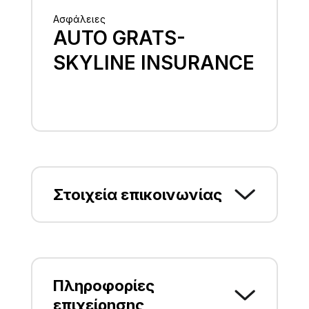
Ασφάλειες
AUTO GRATS-
SKYLINE INSURANCE
Στοιχεία επικοινωνίας
Θερμοπυλών 67, Τ.Κ. 10435,
ΑΘΗΝΑ, ΑΤΤΙΚΗΣ
Greece (+30) 2105124799
Πληροφορίες
επιχείρησης
mail@skylineinsurance.gr