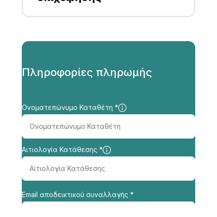
AUTO GRATS-SKYLINE INSURANCE
http://www.skylineinsurance.gr
2105777601
Πληροφορίες πληρωμής
Ονοματεπώνυμο Καταθέτη *
Αιτιολογία Κατάθεσης *
Email αποδεικτικού συναλλαγής *